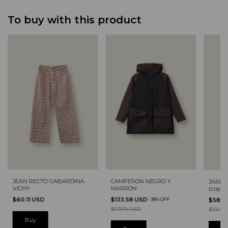
To buy with this product
JEAN RECTO GABARDINA
CAMPERON NEGRO Y
JARDI
VICHY
MARRON
(copia)
$60.11 USD
$133.58 USD
$58.7
-
38
%
OFF
$213.74 USD
$73.47
Buy