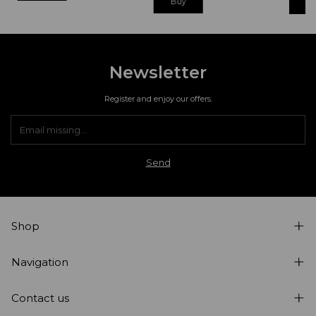
B
Newsletter
Register and enjoy our offers.
Shop
Navigation
Contact us