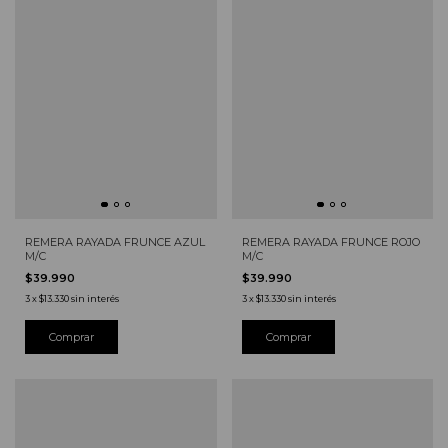
REMERA RAYADA FRUNCE AZUL
REMERA RAYADA FRUNCE ROJO
M/C
M/C
$39.990
$39.990
3
x
$13.330
sin interés
3
x
$13.330
sin interés
Comprar
Comprar