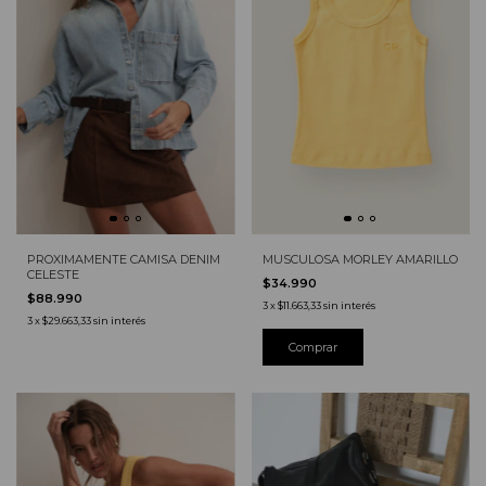
MUSCULOSA MORLEY AMARILLO
PROXIMAMENTE CAMISA DENIM
CELESTE
$34.990
$88.990
3
x
$11.663,33
sin interés
3
x
$29.663,33
sin interés
Comprar