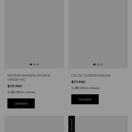
REMERA RAYADA FRUNCE
CALZA CADERIN NEGRA
VERDE M/C
$57.990
$39.990
3
x
$19.330
sin interés
3
x
$13.330
sin interés
Comprar
Comprar
Sin stock