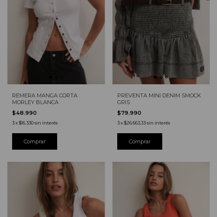
REMERA MANGA CORTA
PREVENTA MINI DENIM SMOCK
MORLEY BLANCA
GRIS
$48.990
$79.990
3
x
$16.330
sin interés
3
x
$26.663,33
sin interés
Comprar
Comprar