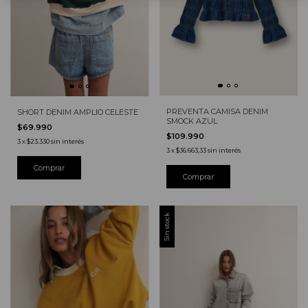
PREVENTA CAMISA DENIM
SHORT DENIM AMPLIO CELESTE
SMOCK AZUL
$69.990
$109.990
3
x
$23.330
sin interés
3
x
$36.663,33
sin interés
Comprar
Sin stock