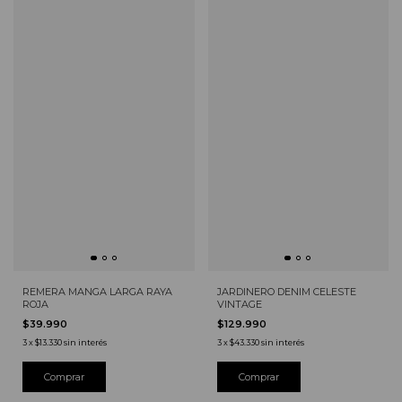
JARDINERO DENIM CELESTE
REMERA MANGA LARGA RAYA
VINTAGE
ROJA
$129.990
$39.990
3
x
$43.330
sin interés
3
x
$13.330
sin interés
Comprar