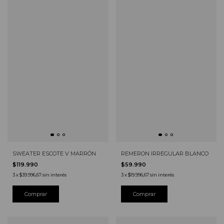
REMERON IRREGULAR BLANCO
SWEATER ESCOTE V MARRÓN
$59.990
$119.990
3
x
$19.996,67
sin interés
3
x
$39.996,67
sin interés
Comprar