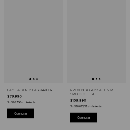
CAMISA DENIM CASCARILLA
PREVENTA CAMISA DENIM
SMOCK CELESTE
$78.990
$109.990
3
x
$26.330
sin interés
3
x
$36.663,33
sin interés
Comprar