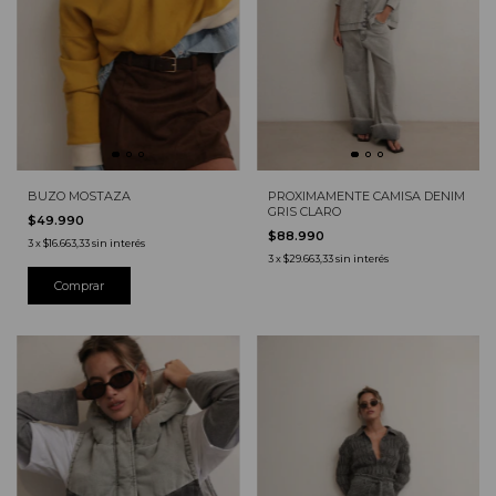
BUZO MOSTAZA
PROXIMAMENTE CAMISA DENIM
GRIS CLARO
$49.990
$88.990
3
x
$16.663,33
sin interés
3
x
$29.663,33
sin interés