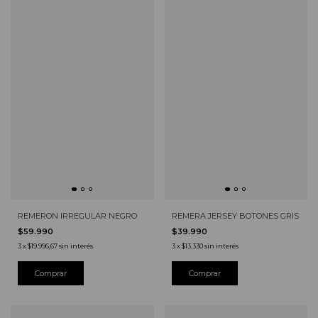
REMERON IRREGULAR NEGRO
REMERA JERSEY BOTONES GRIS
$59.990
$39.990
3
x
$19.996,67
sin interés
3
x
$13.330
sin interés
Comprar