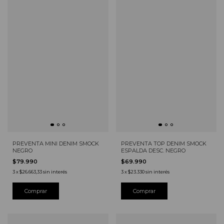
PREVENTA MINI DENIM SMOCK
PREVENTA TOP DENIM SMOCK
NEGRO
ESPALDA DESC. NEGRO
$79.990
$69.990
3
x
$26.663,33
sin interés
3
x
$23.330
sin interés
Comprar