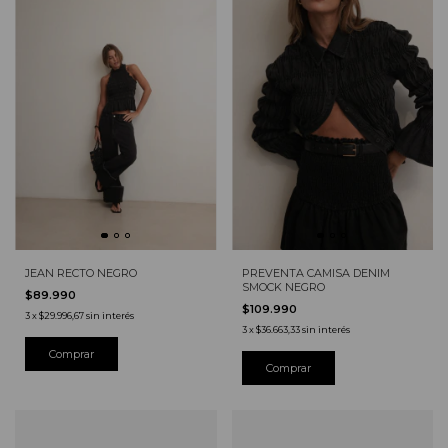
JEAN RECTO NEGRO
PREVENTA CAMISA DENIM
SMOCK NEGRO
$89.990
$109.990
3
x
$29.996,67
sin interés
3
x
$36.663,33
sin interés
Comprar
Comprar