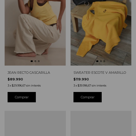
JEAN RECTO CASCARILLA
SWEATER ESCOTE V AMARILLO
$89.990
$119.990
3
x
$29.996,67
sin interés
3
x
$39.996,67
sin interés
Comprar