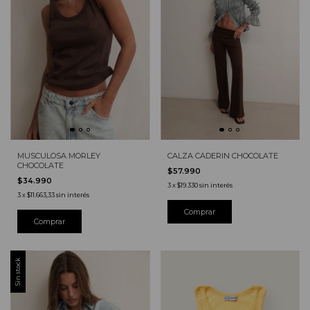
MUSCULOSA MORLEY
CALZA CADERIN CHOCOLATE
CHOCOLATE
$57.990
$34.990
3
x
$19.330
sin interés
3
x
$11.663,33
sin interés
Comprar
Comprar
Sin stock