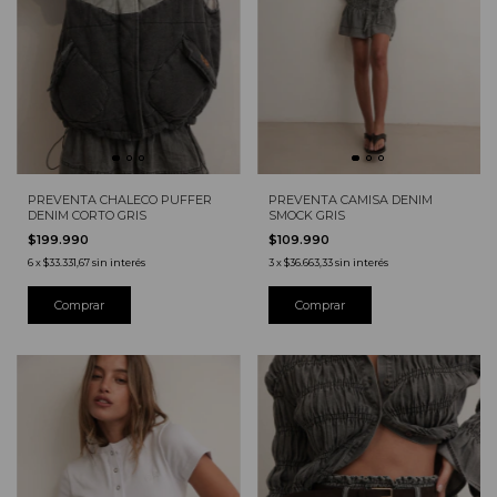
PREVENTA CHALECO PUFFER
PREVENTA CAMISA DENIM
DENIM CORTO GRIS
SMOCK GRIS
$199.990
$109.990
6
x
$33.331,67
sin interés
3
x
$36.663,33
sin interés
Comprar