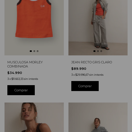
MUSCULOSA MORLEY
JEAN RECTO GRIS CLARO
COMBINADA
$89.990
$34.990
3
x
$29.996,67
sin interés
3
x
$11.663,33
sin interés
Comprar
Comprar