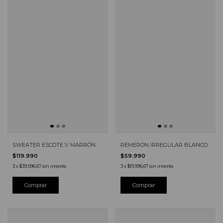
REMERON IRREGULAR BLANCO
SWEATER ESCOTE V MARRÓN
$59.990
$119.990
3
x
$19.996,67
sin interés
3
x
$39.996,67
sin interés
Comprar