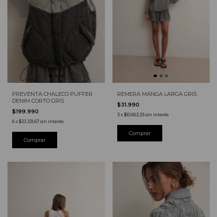
PREVENTA CHALECO PUFFER
REMERA MANGA LARGA GRIS
DENIM CORTO GRIS
$31.990
$199.990
3
x
$10.663,33
sin interés
6
x
$33.331,67
sin interés
Comprar