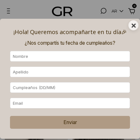
0
AR
×
Hasta 3, 6 (superando los $180.000) y 9 (superando los $250.000)
¡Hola! Queremos acompañarte en tu día🎉​
PAGOS SIN INTERÉS con MERCADO PAGO.
¿Nos compartís tu fecha de cumpleaños?
Inicio
.
Productos
Productos
Ordenar
Filtrar
Enviar