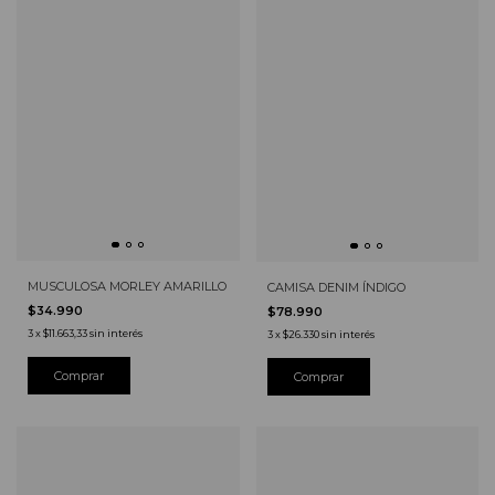
MUSCULOSA MORLEY AMARILLO
CAMISA DENIM ÍNDIGO
$34.990
$78.990
3
x
$11.663,33
sin interés
3
x
$26.330
sin interés
Comprar