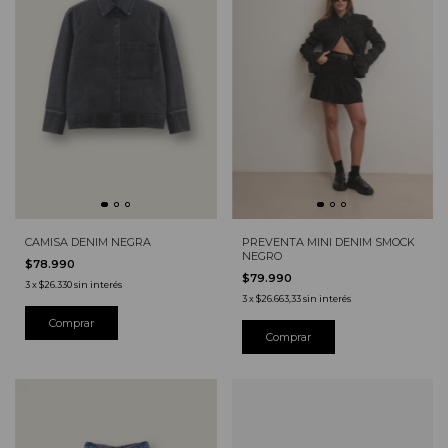
PREVENTA MINI DENIM SMOCK
CAMISA DENIM NEGRA
NEGRO
$78.990
$79.990
3
x
$26.330
sin interés
3
x
$26.663,33
sin interés
Comprar