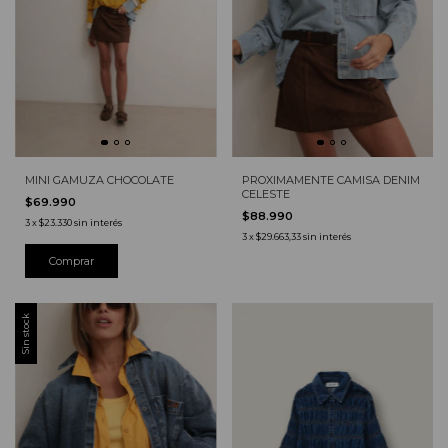
MINI GAMUZA CHOCOLATE
PROXIMAMENTE CAMISA DENIM
CELESTE
$69.990
$88.990
3
x
$23.330
sin interés
3
x
$29.663,33
sin interés
Comprar
Sin stock