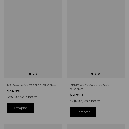
REMERA MANGA LARGA
MUSCULOSA MORLEY BLANCO
BLANCA
$34.990
$31.990
3
x
$11.663,33
sin interés
3
x
$10.663,33
sin interés
Comprar
Comprar