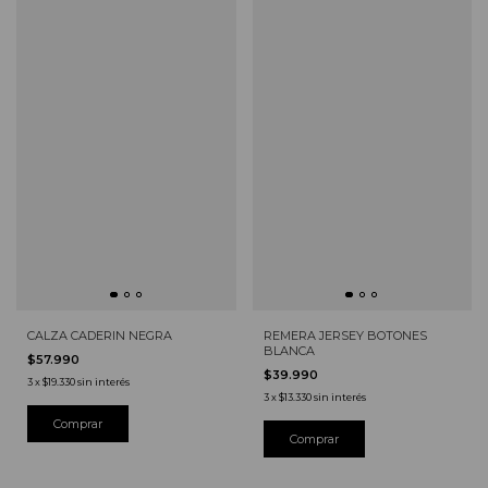
CALZA CADERIN NEGRA
REMERA JERSEY BOTONES
BLANCA
$57.990
$39.990
3
x
$19.330
sin interés
3
x
$13.330
sin interés
Comprar