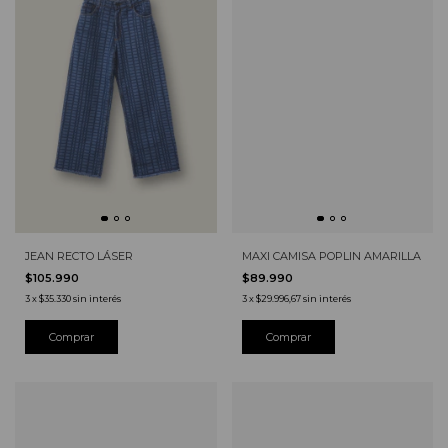
JEAN RECTO LÁSER
MAXI CAMISA POPLIN AMARILLA
$105.990
$89.990
3
x
$35.330
sin interés
3
x
$29.996,67
sin interés
Comprar