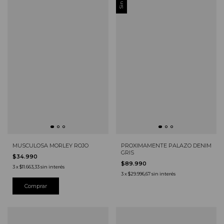
MUSCULOSA MORLEY ROJO
PROXIMAMENTE PALAZO DENIM
GRIS
$34.990
$89.990
3
x
$11.663,33
sin interés
3
x
$29.996,67
sin interés
Comprar