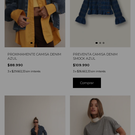
PREVENTA CAMISA DENIM
PROXIMAMENTE CAMISA DENIM
SMOCK AZUL
AZUL
$109.990
$88.990
3
x
$36.663,33
sin interés
3
x
$29.663,33
sin interés
Comprar