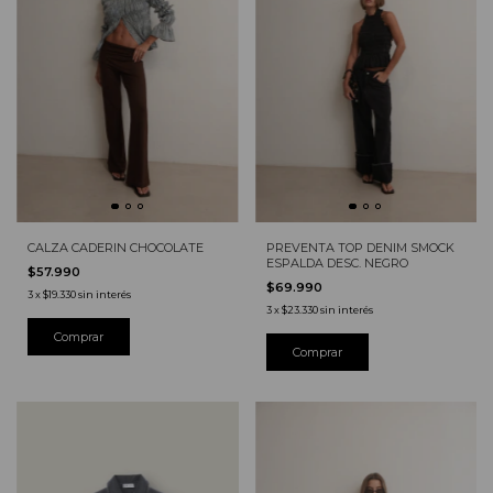
CALZA CADERIN CHOCOLATE
PREVENTA TOP DENIM SMOCK
ESPALDA DESC. NEGRO
$57.990
$69.990
3
x
$19.330
sin interés
3
x
$23.330
sin interés
Comprar