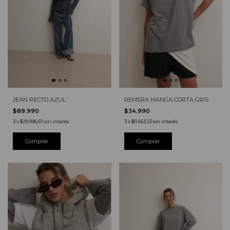
JEAN RECTO AZUL
REMERA MANGA CORTA GRIS
$89.990
$34.990
3
x
$29.996,67
sin interés
3
x
$11.663,33
sin interés
Comprar
Comprar