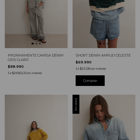
PROXIMAMENTE CAMISA DENIM
SHORT DENIM AMPLIO CELESTE
GRIS CLARO
$69.990
$88.990
3
x
$23.330
sin interés
3
x
$29.663,33
sin interés
Sin stock