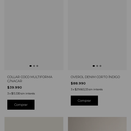
OVEROL DENIM CORTO ÍNDIGO
COLLAR COCO MULTIFORMA
C/NACAR
$88.990
$39.990
3
x
$29.663,33
sin interés
3
x
$13.330
sin interés
Comprar
Comprar