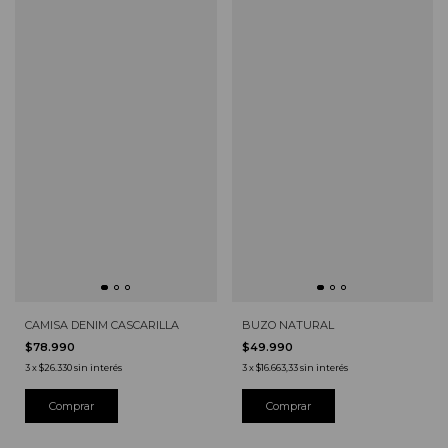
CAMISA DENIM CASCARILLA
BUZO NATURAL
$78.990
$49.990
3
x
$26.330
sin interés
3
x
$16.663,33
sin interés