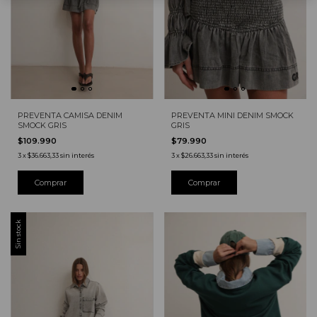
PREVENTA CAMISA DENIM
PREVENTA MINI DENIM SMOCK
SMOCK GRIS
GRIS
$109.990
$79.990
3
x
$36.663,33
sin interés
3
x
$26.663,33
sin interés
Comprar
Comprar
Sin stock