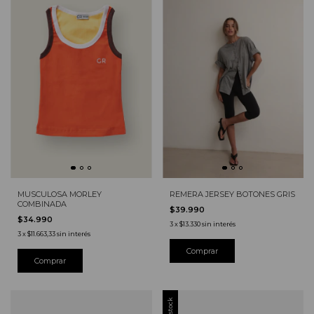
MUSCULOSA MORLEY
REMERA JERSEY BOTONES GRIS
COMBINADA
$39.990
$34.990
3
x
$13.330
sin interés
3
x
$11.663,33
sin interés
Comprar
Sin stock