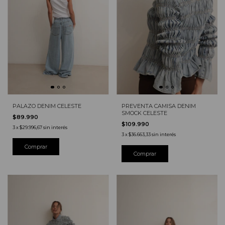
PALAZO DENIM CELESTE
PREVENTA CAMISA DENIM
SMOCK CELESTE
$89.990
$109.990
3
x
$29.996,67
sin interés
3
x
$36.663,33
sin interés
Comprar
Comprar