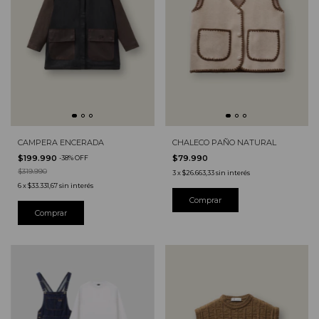
CAMPERA ENCERADA
CHALECO PAÑO NATURAL
$199.990
$79.990
-
38
%
OFF
$319.990
3
x
$26.663,33
sin interés
6
x
$33.331,67
sin interés