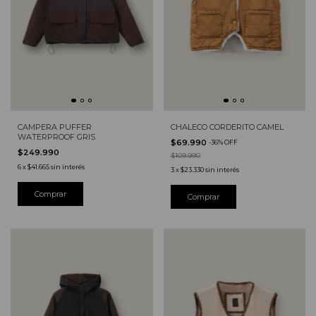
CAMPERA PUFFER
CHALECO CORDERITO CAMEL
WATERPROOF GRIS
$69.990
-
36
%
OFF
$249.990
$109.990
6
x
$41.665
sin interés
3
x
$23.330
sin interés