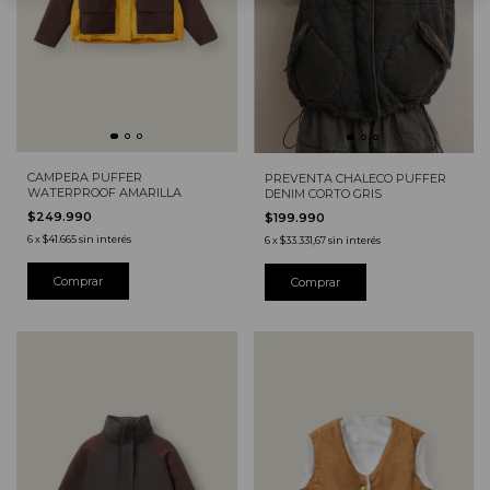
CAMPERA PUFFER
PREVENTA CHALECO PUFFER
WATERPROOF AMARILLA
DENIM CORTO GRIS
$249.990
$199.990
6
x
$41.665
sin interés
6
x
$33.331,67
sin interés