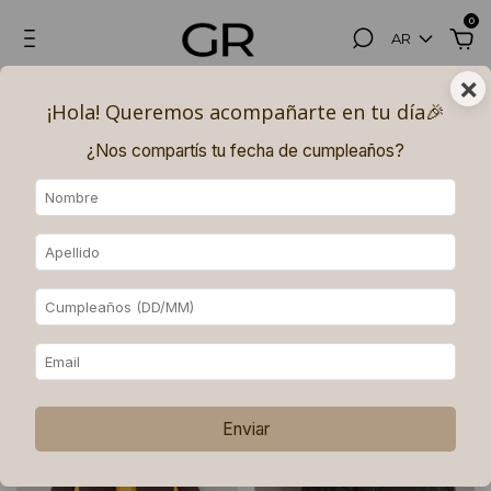
0
AR
×
Hasta 3, 6 (superando los $180.000) y 9 (superando los $250.000)
¡Hola! Queremos acompañarte en tu día🎉​
PAGOS SIN INTERÉS con MERCADO PAGO.
¿Nos compartís tu fecha de cumpleaños?
Inicio
.
Abrigos
Abrigos
Ordenar
Filtrar
Enviar