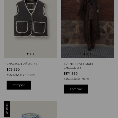
CHALECO PAÑO GRIS
TRENCH ENGOMADO
CHOCOLATE
$79.990
$174.990
3
x
$26.663,33
sin interés
3
x
$58.330
sin interés
Sin stock