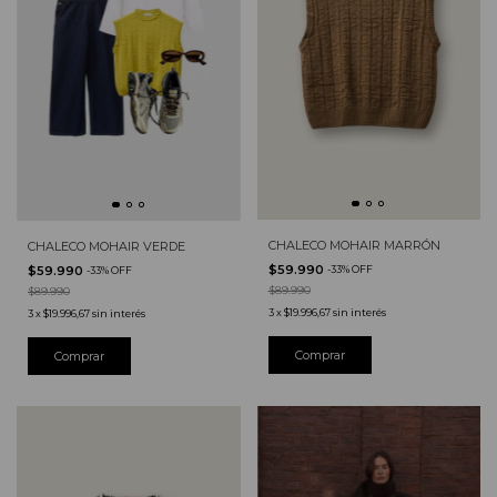
CHALECO MOHAIR MARRÓN
CHALECO MOHAIR VERDE
$59.990
$59.990
-
33
%
OFF
-
33
%
OFF
$89.990
$89.990
3
x
$19.996,67
sin interés
3
x
$19.996,67
sin interés