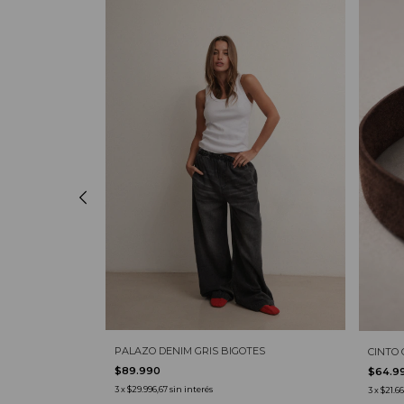
PALAZO DENIM GRIS BIGOTES
CINTO
$89.990
$64.9
3
x
$29.996,67
sin interés
3
x
$21.6