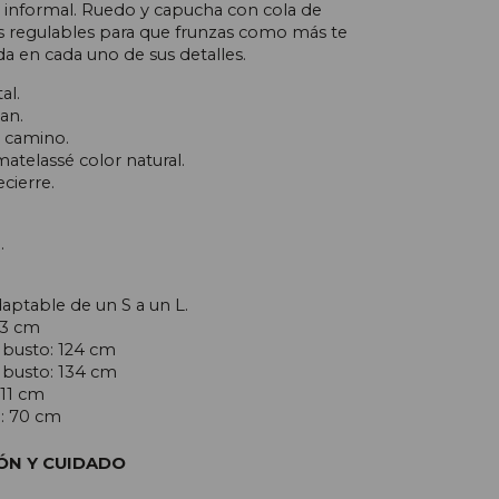
 informal. Ruedo y capucha con cola de
as regulables para que frunzas como más te
a en cada uno de sus detalles.
al.
an.
e camino.
matelassé color natural.
cierre.
.
daptable de un S a un L.
73 cm
busto: 124 cm
busto: 134 cm
 11 cm
: 70 cm
ÓN Y CUIDADO