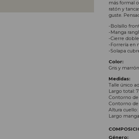
más formal o
ratón y tanc
guste. Pensad
-Bolsillo front
-Manga rangl
-Cierre dobl
-Forrería en 
-Solapa cubre
Color:
Gris y marrón
Medidas:
Talle único a
Largo total: 
Contorno de 
Contorno de 
Altura cuello:
Largo manga
COMPOSICI
Género: