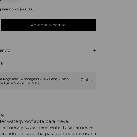
uperando los
$300.000
envío
al
a Regalado - Anasagasti 2046, Caba, Único
Gratis
de Lun a Vie de 11 a 19 hs.
ÓN
er waterproof apta para nieve.
 hermosa y super resistente. Diseñamos el
uardado de capucha para que puedas usarla