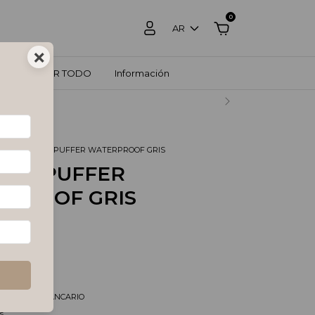
0
AR
×
ZOS
VER TODO
Información
RCADO PAGO.
O
.
CAMPERA PUFFER WATERPROOF GRIS
ERA PUFFER
PROOF GRIS
tos
$206.603,31
és de
$41.665
pagando con
/DEPOSITO BANCARIO
s