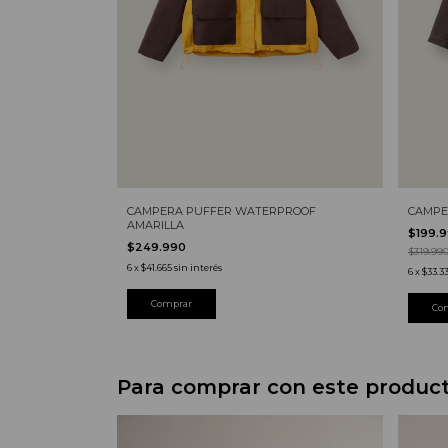
CAMPERA PUFFER WATERPROOF
CAMPE
AMARILLA
$199.
$249.990
$319.99
6
x
$41.665
sin interés
6
x
$33.33
Para comprar con este produc