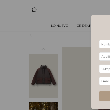
LO NUEVO
GR DENIM
TODO
Hasta 3, 6