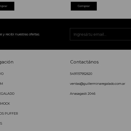
mprar
e y recibí nuestras ofertas.
gación
Contactános
VO
5491157952620
IM
ventas@guillerminaregalado.com.ar
EGALADO
Anasagasti 2046
SMOCK
OS PUFFER
S