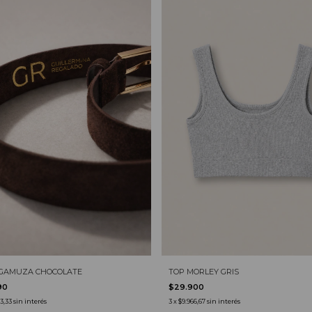
 GAMUZA CHOCOLATE
TOP MORLEY GRIS
90
$29.900
63,33
sin interés
3
x
$9.966,67
sin interés