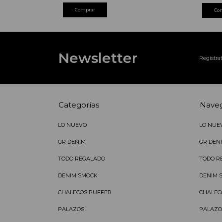
Comprar
Co
Newsletter
Registrat
Categorías
Nave
LO NUEVO
LO NUE
GR DENIM
GR DEN
TODO REGALADO
TODO R
DENIM SMOCK
DENIM 
CHALECOS PUFFER
CHALEC
PALAZOS
PALAZO