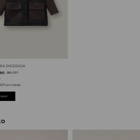
RA ENCERADA
990
-
38
%
OFF
0
1,67
sin interés
to