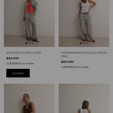
JEAN RECTO GRIS CLARO
PROXIMAMENTE PALAZO DENIM
GRIS
$89.990
$89.990
3
x
$29.996,67
sin interés
3
x
$29.996,67
sin interés
Comprar