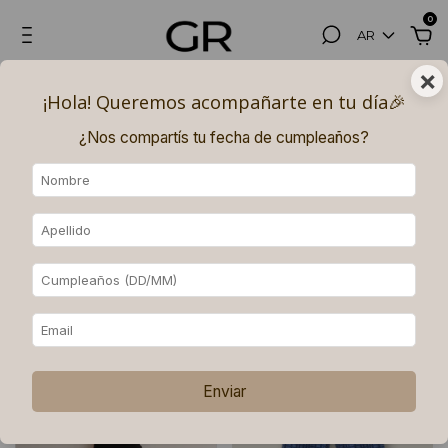
0
AR
×
Hasta 3, 6 (superando los $180.000) y 9 (superando los $250.000)
¡Hola! Queremos acompañarte en tu día🎉​
PAGOS SIN INTERÉS con MERCADO PAGO.
¿Nos compartís tu fecha de cumpleaños?
Inicio
.
Pantalones
Pantalones
Ordenar
Filtrar
Enviar