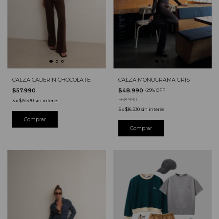
CALZA MONOGRAMA GRIS
CALZA CADERIN CHOCOLATE
$48.990
$57.990
-
29
%
OFF
$68.990
3
x
$19.330
sin interés
3
x
$16.330
sin interés
Comprar