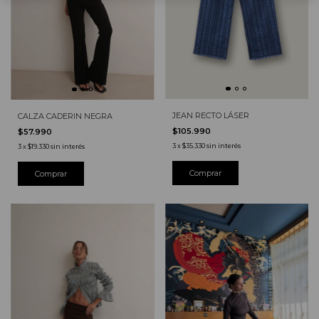
JEAN RECTO LÁSER
CALZA CADERIN NEGRA
$105.990
$57.990
3
x
$35.330
sin interés
3
x
$19.330
sin interés
Comprar
Comprar