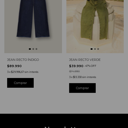
JEAN RECTO ÍNDIGO
JEAN RECTO VERDE
$89.990
$39.990
-
47
%
OFF
$74.990
3
x
$29.996,67
sin interés
3
x
$13.330
sin interés
Comprar
Comprar