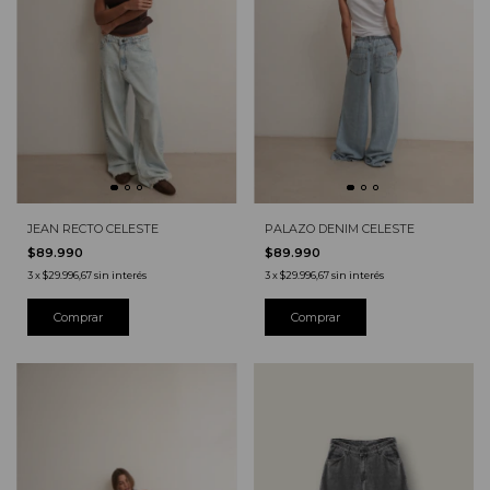
JEAN RECTO CELESTE
PALAZO DENIM CELESTE
$89.990
$89.990
3
x
$29.996,67
sin interés
3
x
$29.996,67
sin interés
Comprar
Comprar