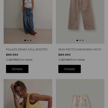
JEAN RECTO GABARDINA VICHY
PALAZO DENIM AZUL BIGOTES
$89.990
$89.990
3
x
$29.996,67
sin interés
3
x
$29.996,67
sin interés
Comprar
Comprar