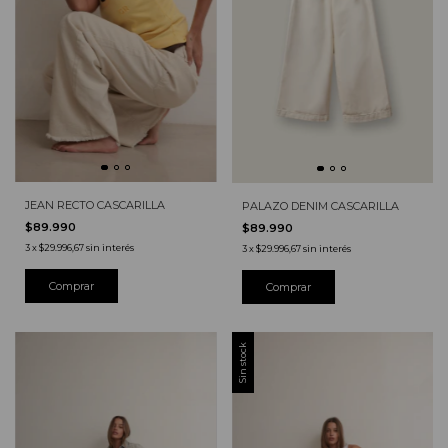
JEAN RECTO CASCARILLA
PALAZO DENIM CASCARILLA
$89.990
$89.990
3
x
$29.996,67
sin interés
3
x
$29.996,67
sin interés
Comprar
Sin stock