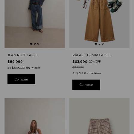
JEAN RECTO AZUL
PALAZO DENIM CAMEL
$89.990
$63.990
-
20
%
OFF
$79.990
3
x
$29.996,67
sin interés
3
x
$21.330
sin interés
Comprar