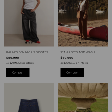
PALAZO DENIM GRIS BIGOTES
JEAN RECTO ACID WASH
$89.990
$89.990
3
x
$29.996,67
sin interés
3
x
$29.996,67
sin interés
Comprar
Comprar