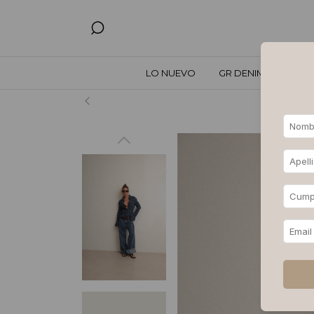
LO NUEVO
GR DENIM
TODO
Hasta 3, 6