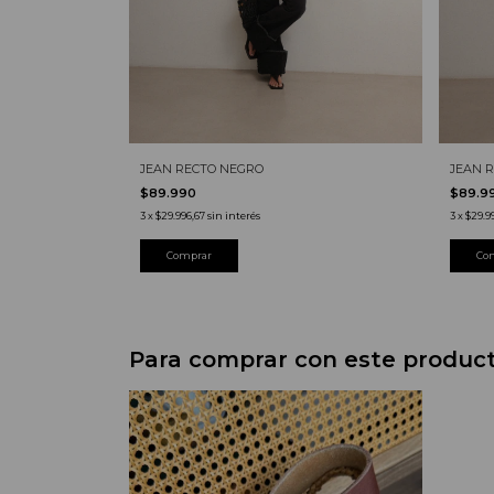
JEAN RECTO NEGRO
JEAN 
$89.990
$89.9
3
x
$29.996,67
sin interés
3
x
$29.9
Comprar
Co
Para comprar con este produc