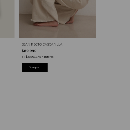
JEAN RECTO VE
JEAN RECTO CASCARILLA
$39.990
$89.990
-
47
%
OF
$74.990
3
x
$29.996,67
sin interés
3
x
$13.330
sin interé
Comprar
Comprar