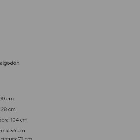
algodón
100 cm
: 28 cm
era: 104 cm
rna: 54 cm
cintura: 72 cm