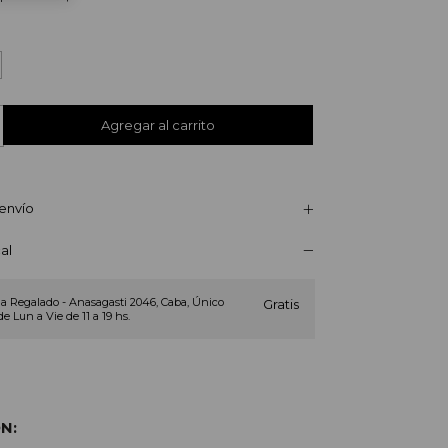
envío
al
a Regalado - Anasagasti 2046, Caba, Único
Gratis
de Lun a Vie de 11 a 19 hs.
N: