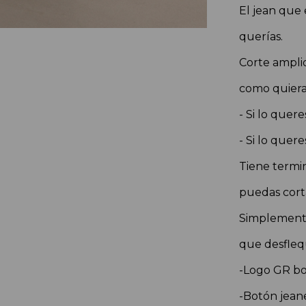
El jean que
querías.
Corte amplio
como quiera
- Si lo quere
- Si lo quere
Tiene termi
puedas corta
Simplemente
que desfleq
-Logo GR bor
-Botón jean