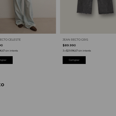
JEAN RECTO GRIS
RECTO CELESTE
$89.990
90
3
x
$29.996,67
sin interés
96,67
sin interés
Comprar
mprar
to