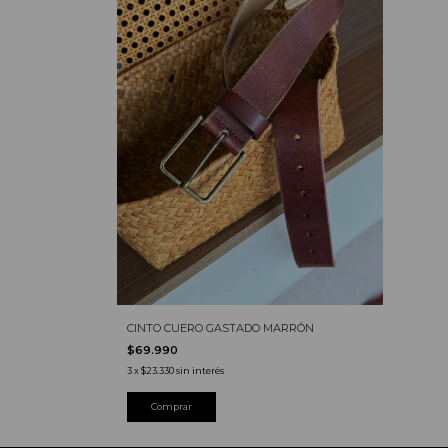
CINTO CUERO GASTADO MARRÓN
$69.990
3
x
$23.330
sin interés
Comprar