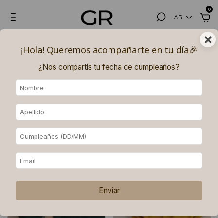
0
AR
×
Hasta 3, 6 (superando los $180.000) y 9 (superando los $250.000)
¡Hola! Queremos acompañarte en tu día🎉​
PAGOS SIN INTERÉS con MERCADO PAGO.
¿Nos compartís tu fecha de cumpleaños?
Inicio
.
Buzos
Buzos
Ordenar
Filtrar
Enviar