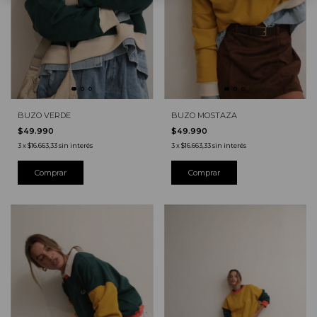
BUZO VERDE
BUZO MOSTAZA
$49.990
$49.990
3
x
$16.663,33
sin interés
3
x
$16.663,33
sin interés