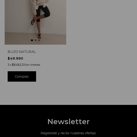
BUZO NATURAL
$49.990
3
x
$16.663,33
sin interés
Newsletter
Registrate y recibí nuestras ofertas.