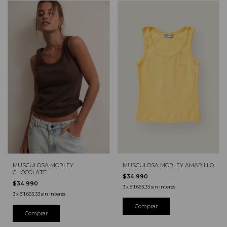
MUSCULOSA MORLEY AMARILLO
MUSCULOSA MORLEY
CHOCOLATE
$34.990
$34.990
3
x
$11.663,33
sin interés
3
x
$11.663,33
sin interés
Comprar
Comprar