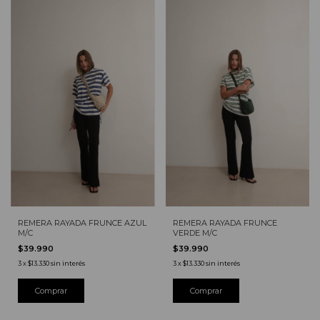
REMERA RAYADA FRUNCE AZUL
REMERA RAYADA FRUNCE
M/C
VERDE M/C
$39.990
$39.990
3
x
$13.330
sin interés
3
x
$13.330
sin interés
Comprar
Comprar