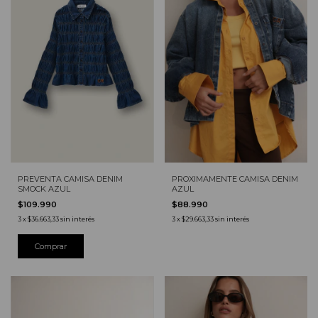
PREVENTA CAMISA DENIM
PROXIMAMENTE CAMISA DENIM
SMOCK AZUL
AZUL
$109.990
$88.990
3
x
$36.663,33
sin interés
3
x
$29.663,33
sin interés
Comprar