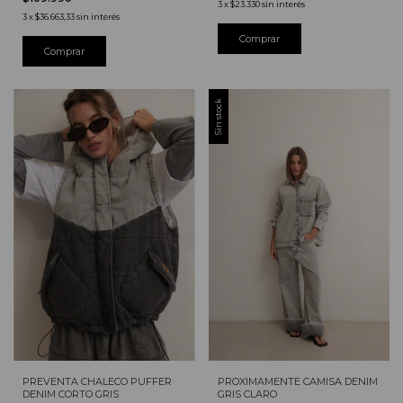
3
x
$23.330
sin interés
3
x
$36.663,33
sin interés
Comprar
Sin stock
PREVENTA CHALECO PUFFER
PROXIMAMENTE CAMISA DENIM
DENIM CORTO GRIS
GRIS CLARO