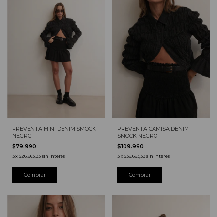
PREVENTA MINI DENIM SMOCK
PREVENTA CAMISA DENIM
NEGRO
SMOCK NEGRO
$79.990
$109.990
3
x
$26.663,33
sin interés
3
x
$36.663,33
sin interés
Comprar
Comprar