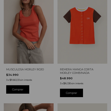
MUSCULOSA MORLEY ROJO
REMERA MANGA CORTA
MORLEY COMBINADA
$34.990
$48.990
3
x
$11.663,33
sin interés
3
x
$16.330
sin interés
Comprar
Comprar