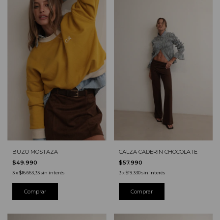
BUZO MOSTAZA
CALZA CADERIN CHOCOLATE
$49.990
$57.990
3
x
$16.663,33
sin interés
3
x
$19.330
sin interés
Comprar