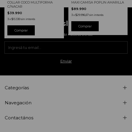
MAXI CAMISA POPLIN AMARILLA
COLLAR COCO MULTIFORMA
C/NACAR
$89.990
$39.990
3
x
$29.996,67
sin interés
3
x
$13.330
sin interés
Newsletter
Comprar
Registrate y recibí nuestras ofertas.
Categorías
Navegación
Contactános