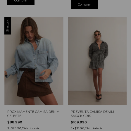
Comprar
Sin stock
PROXIMAMENTE CAMISA DENIM
PREVENTA CAMISA DENIM
CELESTE
SMOCK GRIS
$88.990
$109.990
3
x
$29.663,33
sin interés
3
x
$36.663,33
sin interés