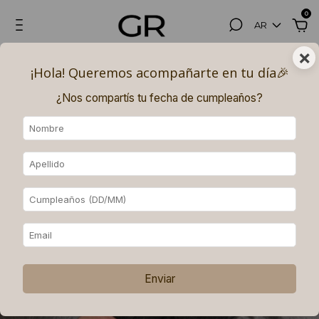
0
AR
×
Hasta 3, 6 (superando los $180.000) y 9 (superando los $250.000)
¡Hola! Queremos acompañarte en tu día🎉​
PAGOS SIN INTERÉS con MERCADO PAGO.
¿Nos compartís tu fecha de cumpleaños?
Enviar