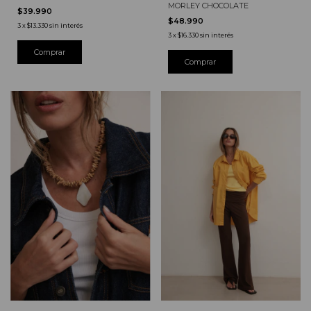
MORLEY CHOCOLATE
$39.990
$48.990
3
x
$13.330
sin interés
3
x
$16.330
sin interés
Comprar