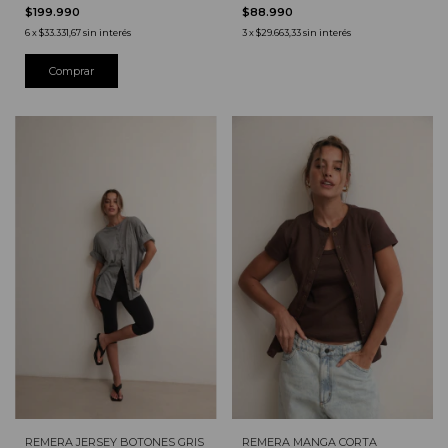
$199.990
$88.990
6
x
$33.331,67
sin interés
3
x
$29.663,33
sin interés
REMERA JERSEY BOTONES GRIS
REMERA MANGA CORTA