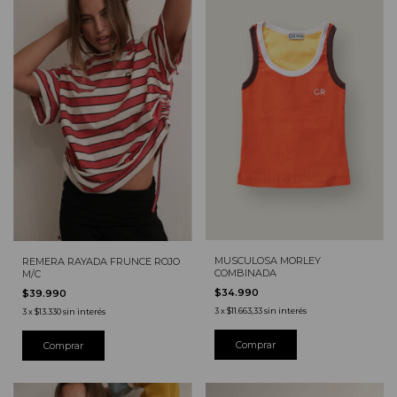
MUSCULOSA MORLEY
REMERA RAYADA FRUNCE ROJO
COMBINADA
M/C
$34.990
$39.990
3
x
$11.663,33
sin interés
3
x
$13.330
sin interés
Comprar
Comprar