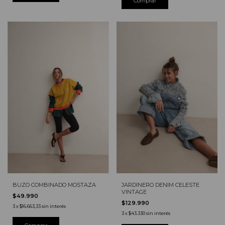
Comprar
BUZO COMBINADO MOSTAZA
JARDINERO DENIM CELESTE
VINTAGE
$49.990
$129.990
3
x
$16.663,33
sin interés
3
x
$43.330
sin interés