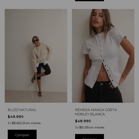
BUZO NATURAL
REMERA MANGA CORTA
MORLEY BLANCA
$49.990
$48.990
3
x
$16.663,33
sin interés
3
x
$16.330
sin interés