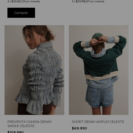
3
x
$26.663,33
sin interés
3
x
$29.996,67
sin interés
Comprar
PREVENTA CAMISA DENIM
SHORT DENIM AMPLIO CELESTE
SMOCK CELESTE
$69.990
$109.990