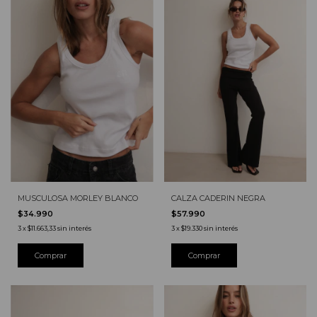
MUSCULOSA MORLEY BLANCO
CALZA CADERIN NEGRA
$34.990
$57.990
3
x
$11.663,33
sin interés
3
x
$19.330
sin interés
Comprar
Comprar