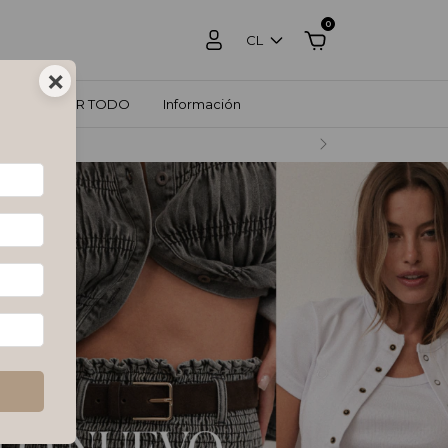
0
CL
×
ZOS
VER TODO
Información
RCADO PAGO.