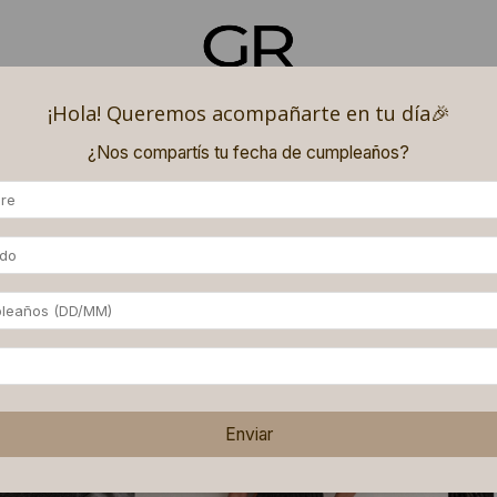
¡Hola! Queremos acompañarte en tu día🎉​
 REGALADO
DENIM SMOCK
CHALECOS PUFFER
PALA
¿Nos compartís tu fecha de cumpleaños?
 (superando los $180.000) y 9 (superando los $250.000) PAGOS SIN INTERÉS con ME
Enviar