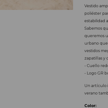
Vestido amp
poliéster
par
estabilidad 
Sabemos que
queremos un
urbano que s
vestidos me
zapatillas y 
- Cuello re
- Logo GR b
Un artículo 
verano tamb
Color: