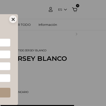
0
ES
×
ZOS
VER TODO
Información
RCADO PAGO.
GALADO
.
VESTIDO JERSEY BLANCO
DO JERSEY BLANCO
SD
-
43
%
OFF
tos
$22.07 USD
pagando con
/DEPOSITO BANCARIO
s