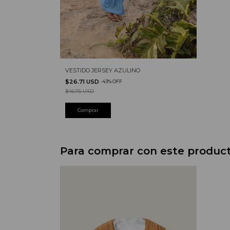
VESTIDO JERSEY AZULINO
$26.71 USD
-
43
%
OFF
$46.75 USD
Para comprar con este produc