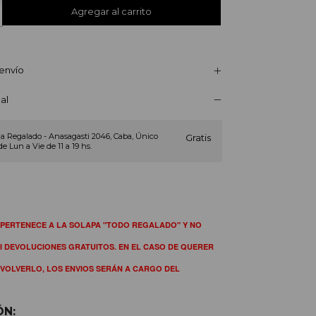
envío
al
a Regalado - Anasagasti 2046, Caba, Único
Gratis
de Lun a Vie de 11 a 19 hs.
PERTENECE A LA SOLAPA "TODO REGALADO" Y NO 
I DEVOLUCIONES GRATUITOS. EN EL CASO DE QUERER 
VOLVERLO, LOS ENVIOS SERÁN A CARGO DEL 
ÓN: