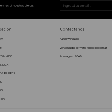
e y recibí nuestras ofertas.
gación
Contactános
VO
5491157952620
IM
ventas@guillerminaregalado.com.ar
EGALADO
Anasagasti 2046
SMOCK
OS PUFFER
S
DO
ción