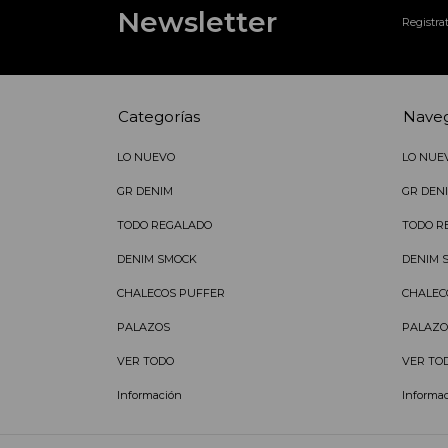
Newsletter
Registrat
Categorías
Nave
LO NUEVO
LO NUE
GR DENIM
GR DEN
TODO REGALADO
TODO R
DENIM SMOCK
DENIM 
CHALECOS PUFFER
CHALEC
PALAZOS
PALAZO
VER TODO
VER TO
Información
Informa