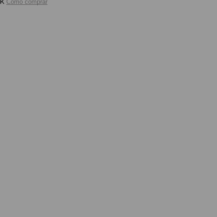
nk
Como comprar