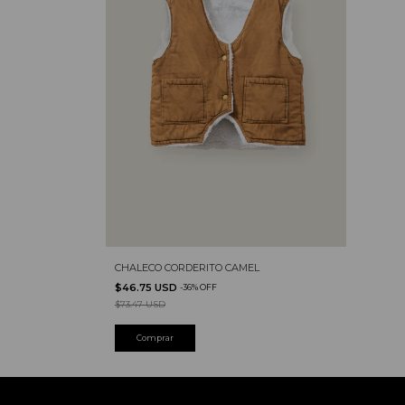
CHALECO CORDERITO CAMEL
$46.75 USD
-
36
%
OFF
$73.47 USD