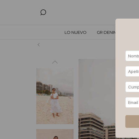
LO NUEVO
GR DENIM
TODO
Hasta 3, 6