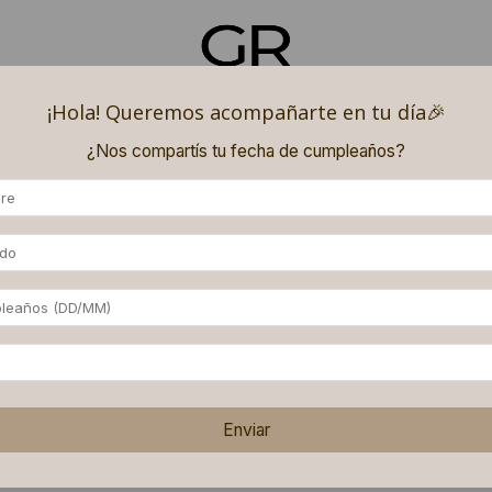
¡Hola! Queremos acompañarte en tu día🎉​
 REGALADO
DENIM SMOCK
CHALECOS PUFFER
PALA
¿Nos compartís tu fecha de cumpleaños?
 (superando los $180.000) y 9 (superando los $250.000) PAGOS SIN INTERÉS con ME
Enviar