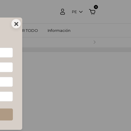
0
PE
×
ZOS
VER TODO
Información
RCADO PAGO.