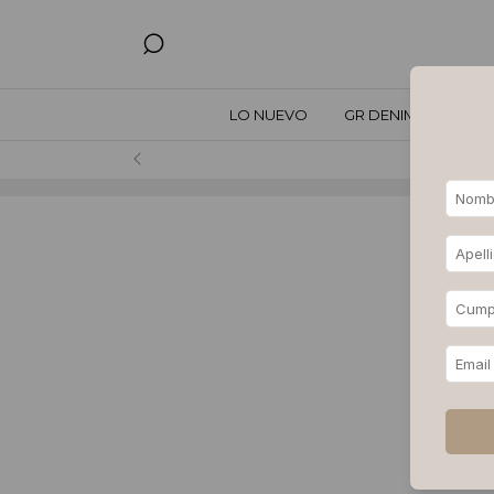
LO NUEVO
GR DENIM
TODO
Hasta 3, 6