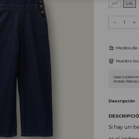
S-M
L-XL
Medios de 
Nuestro loc
Casa Guillermin
timbre, Retiros 
Descripción
DESCRIPCIÓ
Si hay un í
es el jardin