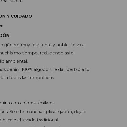
rna: 64 cm
ÓN Y CUIDADO
n:
ODÓN
n género muy resistente y noble. Te va a
chísimo tiempo, reduciendo asi el
o ambiental.
os denim 100% algodón, le da libertad a tu
pta a todas las temporadas.
ina con colores similares.
ues. Si se te mancha aplicale jabón, déjalo
 hacele el lavado tradicional.