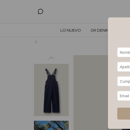
LO NUEVO
GR DENIM
TODO
Hasta 3, 6