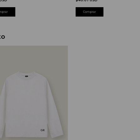
mprar
Comprar
to