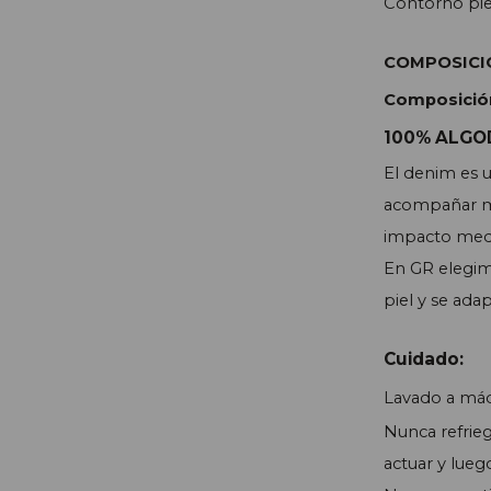
Contorno pie
COMPOSICI
Composició
100% ALG
El denim es u
acompañar mu
impacto medi
En GR elegim
piel y se ada
Cuidado:
Lavado a máqu
Nunca refrieg
actuar y luego