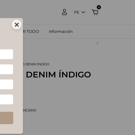
0
PE
×
ZOS
VER TODO
Información
RCADO PAGO.
O
.
JARDINERO DENIM ÍNDIGO
NERO DENIM ÍNDIGO
SD
tos
$55.20 USD
pagando con
/DEPOSITO BANCARIO
s