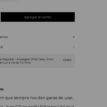
envío
al
a Regalado - Anasagasti 2046, Caba, Único
Gratis
de Lun a Vie de 11 a 19 hs.
N:
tem que siempre nos dan ganas de usar,
ero . Y en GR no podía faltarnos ! Así que