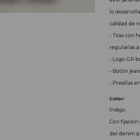
lo desarrol
calidad de n
- Tiras con 
regularlas a
- Logo GR bo
- Botón jea
- Presillas e
Color:
Índigo.
Con fijación
del denim q