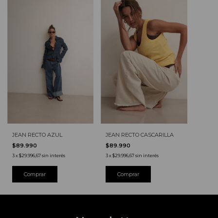
JEAN RECTO AZUL
JEAN RECTO CASCARILLA
$89.990
$89.990
3
x
$29.996,67
sin interés
3
x
$29.996,67
sin interés
Comprar
Comprar