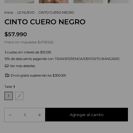
Inicio
.
LO NUEVO
.
CINTO CUERO NEGRO
CINTO CUERO NEGRO
$57.990
Precio sin impuestos
$47.925,62
3
cuotas sin interés de
$19.330
10% de descuento
pagando con TRANSFERENCIA/DEPOSITO BANCARIO
Ver más detalles
Envío gratis
superando los
$300.000
Talle:
1
1
2