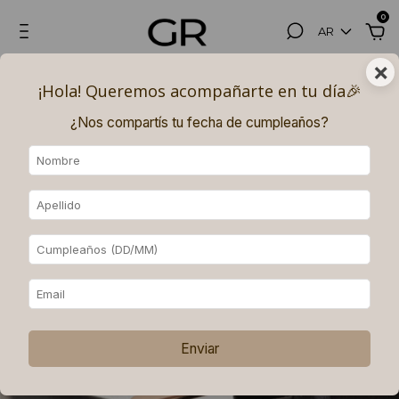
0
AR
×
Hasta 3, 6 (superando los $180.000) y 9 (superando los $250.000)
¡Hola! Queremos acompañarte en tu día🎉​
PAGOS SIN INTERÉS con MERCADO PAGO.
¿Nos compartís tu fecha de cumpleaños?
Enviar