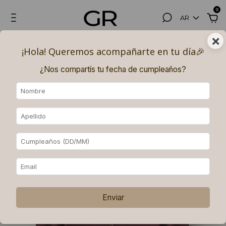
0
AR
×
Hasta 3, 6 (superando los $180.000) y 9 (superando los $250.000)
¡Hola! Queremos acompañarte en tu día🎉​
PAGOS SIN INTERÉS con MERCADO PAGO.
¿Nos compartís tu fecha de cumpleaños?
Enviar