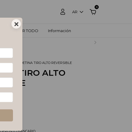
0
AR
×
ZOS
VER TODO
Información
RCADO PAGO.
GALADO
.
VEDETINA TIRO ALTO REVERSIBLE
INA TIRO ALTO
SIBLE
0
%
OFF
tos
$28.921,49
és de
$11.665
pagando con
/DEPOSITO BANCARIO