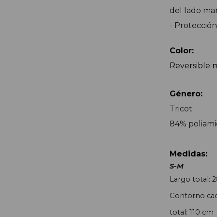
del
lado mar
- Protección
Color:
Reversible 
Género:
Tricot
84% poliami
Medidas:
S-M
Largo total: 
Contorno cad
total: 110 cm