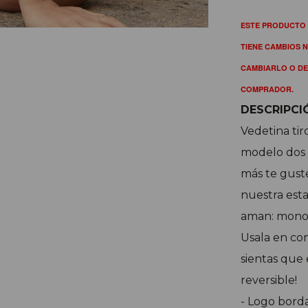
ESTE PRODUCTO 
TIENE CAMBIOS N
CAMBIARLO O DE
COMPRADOR.
DESCRIPCI
Vedetina tir
modelo dos e
más te guste
nuestra est
aman: mono
Usala en con
sientas que 
reversible!
- Logo bord