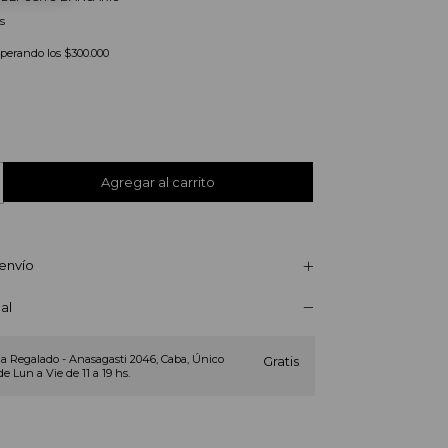
s
uperando los
$300.000
envío
al
a Regalado - Anasagasti 2046, Caba, Único
Gratis
de Lun a Vie de 11 a 19 hs.