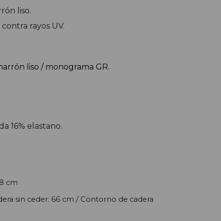
rón liso.
 contra rayos UV.
marrón liso / monograma GR.
da 16% elastano.
28 cm
era sin ceder: 66 cm
/
Contorno de cadera