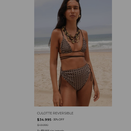
CULOTTE REVERSIBLE
$34.995
-
30
%
OFF
$49.990
3
x
$11.665
sin interés