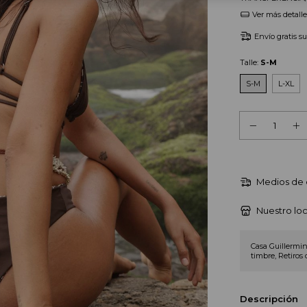
Ver más detalle
Envío gratis
s
Talle:
S-M
S-M
L-XL
Medios de 
Nuestro loc
Casa Guillermin
timbre, Retiros 
Descripción