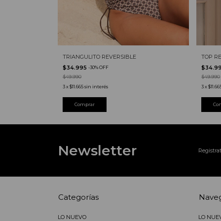
TRIANGULITO REVERSIBLE
TOP R
$34.995
$34.9
-
30
%
OFF
$49.990
$49.990
3
x
$11.665
sin interés
3
x
$11.66
Comprar
Co
Newsletter
Registrat
Categorías
Nave
LO NUEVO
LO NUE