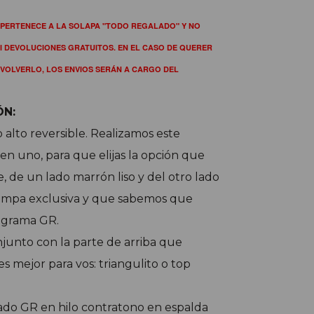
PERTENECE A LA SOLAPA "TODO REGALADO" Y NO 
I DEVOLUCIONES GRATUITOS. EN EL CASO DE QUERER 
VOLVERLO, LOS ENVIOS SERÁN A CARGO DEL 
ÓN:
o alto reversible.
Realizamos este
n uno, para que elijas la opción que
, de un lado marrón liso y del otro lado
ampa exclusiva y que sabemos que
grama GR.
junto con la parte de arriba que
es mejor para vos: triangulito o top
ado GR en hilo contratono en espalda