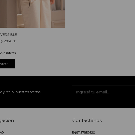
EVERSIBLE
95
-
30
%
OFF
5
sin interés
mprar
e y recibí nuestras ofertas.
gación
Contactános
VO
5491157952620