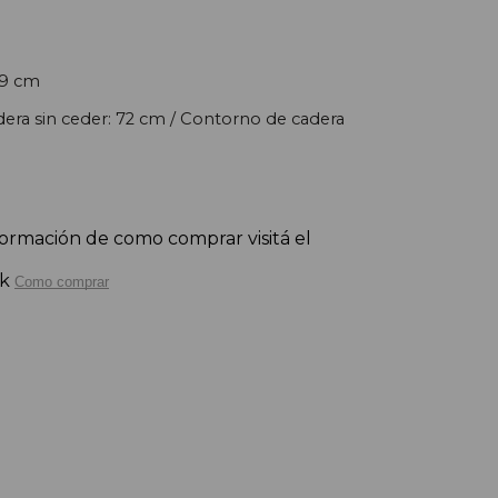
29 cm
era sin ceder: 72 cm
/
Contorno de cadera
ormación de como comprar visitá el 
nk
Como comprar