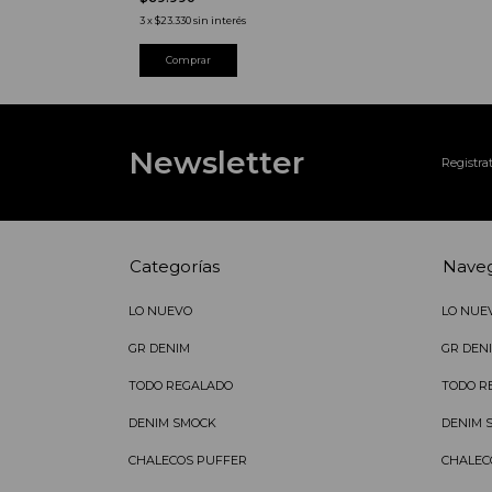
3
x
$23.330
sin interés
Comprar
Newsletter
Registrat
Categorías
Nave
LO NUEVO
LO NUE
GR DENIM
GR DEN
TODO REGALADO
TODO R
DENIM SMOCK
DENIM 
CHALECOS PUFFER
CHALEC