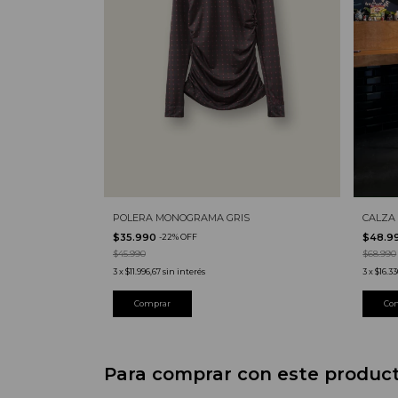
POLERA MONOGRAMA GRIS
CALZA
$35.990
$48.9
-
22
%
OFF
$45.990
$68.990
3
x
$11.996,67
sin interés
3
x
$16.33
Comprar
Para comprar con este produc