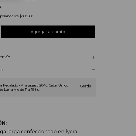
s
uperando los
$300.000
envío
al
a Regalado - Anasagasti 2046, Caba, Único
Gratis
de Lun a Vie de 11 a 19 hs.
ÓN:
ga larga confeccionado en lycra 