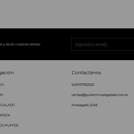
e y recibí nuestras ofertas.
gación
Contactános
VO
5491157952620
IM
ventas@guillerminaregalado.com.ar
EGALADO
Anasagasti 2046
SMOCK
OS PUFFER