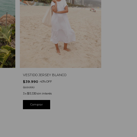
VESTIDO JERSEY BLANCO
$39.990
-
43
%
OFF
$69.990
3
x
$13.330
sin interés