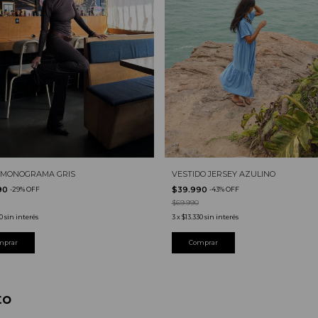
 MONOGRAMA GRIS
VESTIDO JERSEY AZULINO
90
$39.990
-
29
%
OFF
-
43
%
OFF
$69.990
0
sin interés
3
x
$13.330
sin interés
to