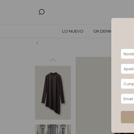
LO NUEVO
GR DENIM
TODO
Hasta 3, 6