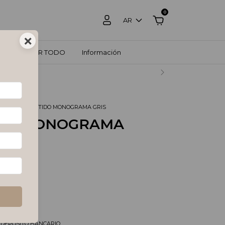
0
AR
×
ZOS
VER TODO
Información
RCADO PAGO.
GALADO
.
VESTIDO MONOGRAMA GRIS
IDO MONOGRAMA
9
%
OFF
tos
$40.487,60
és de
$16.330
pagando con
/DEPOSITO BANCARIO