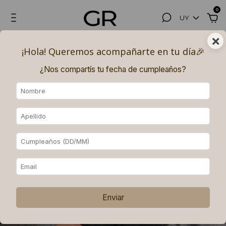
0
UY
×
Hasta 3, 6 (superando los $180.000) y 9 (superando los $250.000)
¡Hola! Queremos acompañarte en tu día🎉​
PAGOS SIN INTERÉS con MERCADO PAGO.
¿Nos compartís tu fecha de cumpleaños?
Enviar