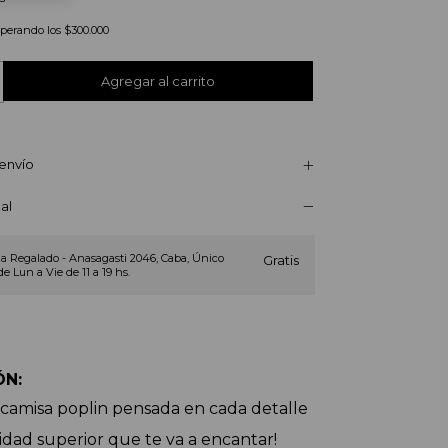
uperando los
$300.000
envío
al
a Regalado - Anasagasti 2046, Caba, Único
Gratis
de Lun a Vie de 11 a 19 hs.
N: 
camisa poplin pensada en cada detalle 
idad superior que te va a encantar! 