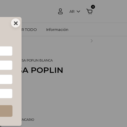
0
AR
×
ZOS
VER TODO
Información
RCADO PAGO.
O
.
MAXI CAMISA POPLIN BLANCA
CAMISA POPLIN
CA
tos
$74.371,90
és de
$29.996,67
pagando con
/DEPOSITO BANCARIO
s