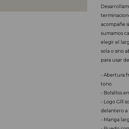
Desarrollamo
terminacion
acompañe si
sumamos car
elegir el la
sola o sino 
para usar de
- Abertura f
tono.
- Bolsillos e
- Logo GR so
delantero a 
- Manga larg
- Ruedo con