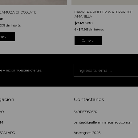
CAMPERA PUFFER WATERPROOF
 GAMUZA CHOCOLATE
AMARILLA
90
$249.990
63,33
sin interés
6
x
$41.665
sin interés
mprar
e y recibí nuestras ofertas.
gación
Contactános
VO
5491157952620
IM
ventas@guillerminaregalado.com.ar
EGALADO
Anasagasti 2046