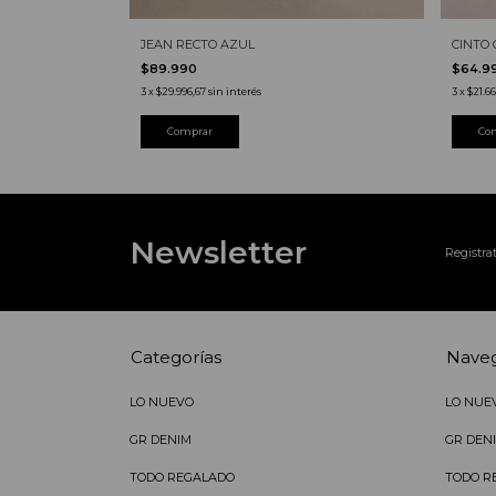
JEAN RECTO AZUL
CINTO
$89.990
$64.9
3
x
$29.996,67
sin interés
3
x
$21.6
Comprar
Co
Newsletter
Registrat
Categorías
Nave
LO NUEVO
LO NUE
GR DENIM
GR DEN
TODO REGALADO
TODO R