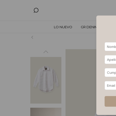
LO NUEVO
GR DENIM
TODO
Hasta 3, 6