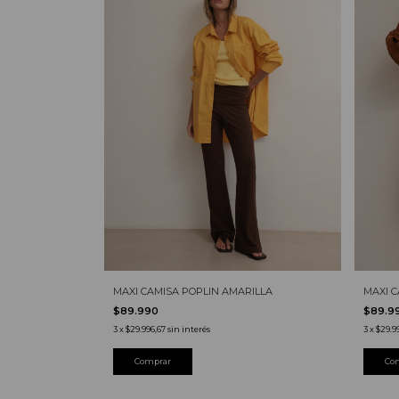
MAXI CAMISA POPLIN AMARILLA
MAXI 
$89.990
$89.9
3
x
$29.996,67
sin interés
3
x
$29.9