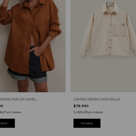
CAMISA DENIM CASCARILLA
CAMISA POPLIN CAMEL
$78.990
90
3
x
$26.330
sin interés
96,67
sin interés