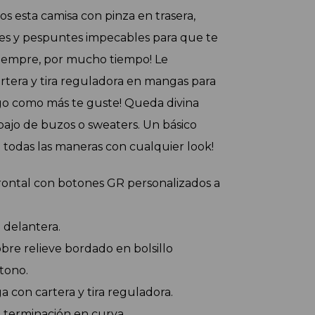
s esta camisa con pinza en trasera, 
es y pespuntes impecables para que te 
empre, por mucho tiempo! Le 
tera y tira reguladora en mangas para 
rgo como más te guste! Queda divina 
abajo de buzos o sweaters. Un básico 
 todas las maneras con cualquier look!
rontal con botones GR personalizados a 
n delantera.
bre relieve bordado en bolsillo 
tono.
a con cartera y tira reguladora.
 terminación en curva.