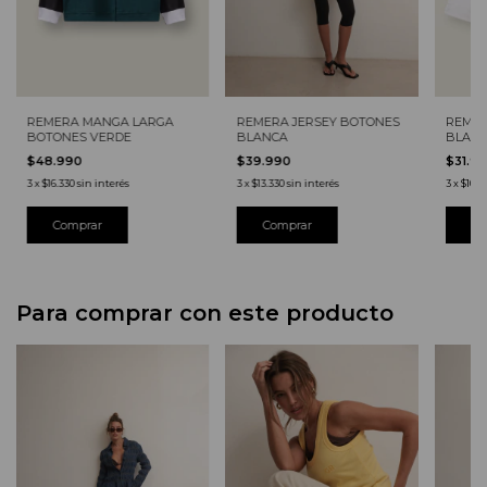
REMER
REMERA MANGA LARGA
REMERA JERSEY BOTONES
BLAN
BOTONES VERDE
BLANCA
$31.9
$48.990
$39.990
3
x
$10.6
3
x
$16.330
sin interés
3
x
$13.330
sin interés
Co
Para comprar con este producto