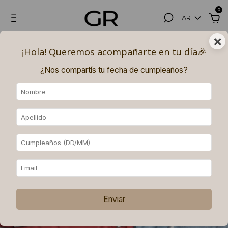
0
AR
×
Hasta 3, 6 (superando los $180.000) y 9 (superando los $250.000)
¡Hola! Queremos acompañarte en tu día🎉​
PAGOS SIN INTERÉS con MERCADO PAGO.
¿Nos compartís tu fecha de cumpleaños?
Enviar