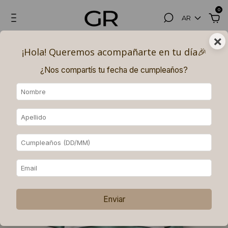
0
AR
×
Hasta 3, 6 (superando los $180.000) y 9 (superando los $250.000)
¡Hola! Queremos acompañarte en tu día🎉​
PAGOS SIN INTERÉS con MERCADO PAGO.
¿Nos compartís tu fecha de cumpleaños?
Enviar