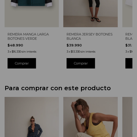
REMER
REMERA MANGA LARGA
REMERA JERSEY BOTONES
BLAN
BOTONES VERDE
BLANCA
$31.9
$48.990
$39.990
3
x
$10.6
3
x
$16.330
sin interés
3
x
$13.330
sin interés
Co
Para comprar con este producto