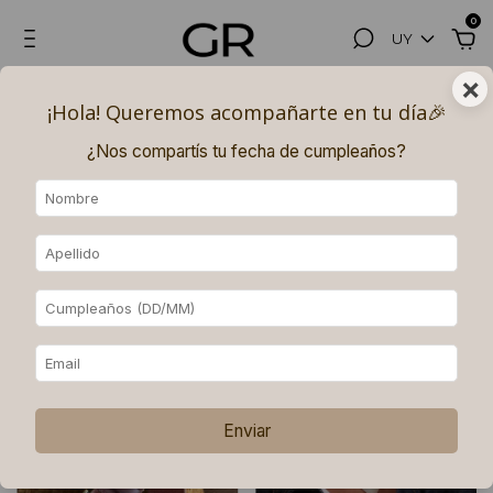
0
UY
×
Hasta 3, 6 (superando los $180.000) y 9 (superando los $250.000)
¡Hola! Queremos acompañarte en tu día🎉​
PAGOS SIN INTERÉS con MERCADO PAGO.
¿Nos compartís tu fecha de cumpleaños?
Inicio
.
Accesorios
Accesorios
Ordenar
Filtrar
Enviar