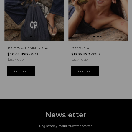
TOTE BAG DENIM ÍNDIGO
SOMBRERO
$20.03 USD
$13.35 USD
-
14
%
OFF
-
50
%
OFF
$23.37 USD
$26.71 USD
Newsletter
Registrate y recibí nuestras ofertas.