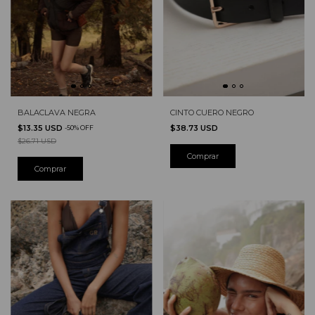
BALACLAVA NEGRA
CINTO CUERO NEGRO
$13.35 USD
$38.73 USD
-
50
%
OFF
$26.71 USD
Comprar