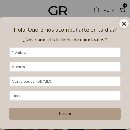
0
PE
×
Hasta 3, 6 (superando los $180.000) y 9 (superando los $250.000)
¡Hola! Queremos acompañarte en tu día🎉​
PAGOS SIN INTERÉS con MERCADO PAGO.
¿Nos compartís tu fecha de cumpleaños?
Inicio
.
Accesorios
Accesorios
Ordenar
Filtrar
Enviar