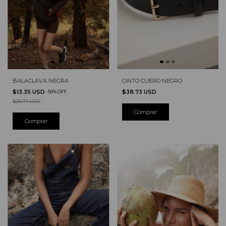
BALACLAVA NEGRA
CINTO CUERO NEGRO
$13.35 USD
$38.73 USD
-
50
%
OFF
$26.71 USD
Comprar