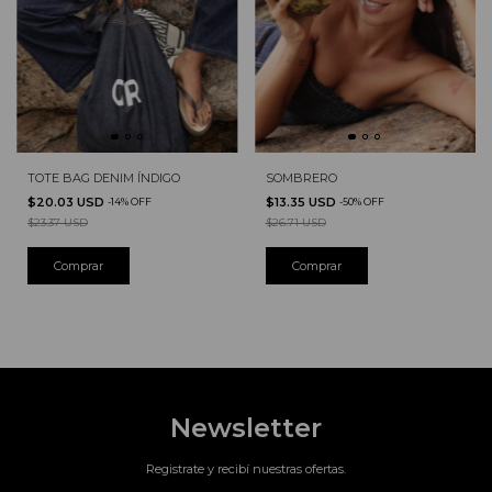
TOTE BAG DENIM ÍNDIGO
SOMBRERO
$20.03 USD
$13.35 USD
-
14
%
OFF
-
50
%
OFF
$23.37 USD
$26.71 USD
Newsletter
Registrate y recibí nuestras ofertas.