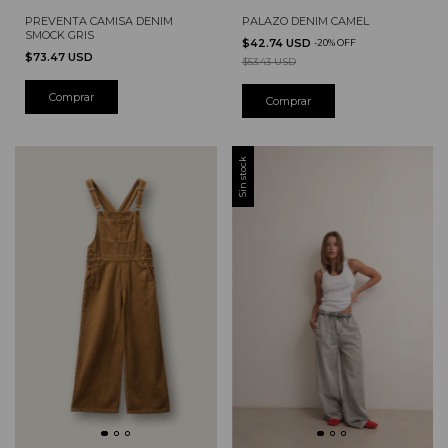
PREVENTA CAMISA DENIM
PALAZO DENIM CAMEL
SMOCK GRIS
$42.74 USD
-
20
%
OFF
$73.47 USD
$53.43 USD
Comprar
Sin stock