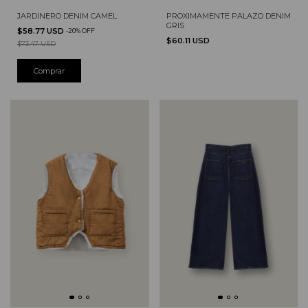
PROXIMAMENTE PALAZO DENIM
JARDINERO DENIM CAMEL
GRIS
$58.77 USD
-
20
%
OFF
$60.11 USD
$73.47 USD
Comprar