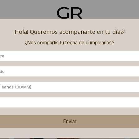
¡Hola! Queremos acompañarte en tu día🎉​
 REGALADO
DENIM SMOCK
CHALECOS PUFFER
PALA
¿Nos compartís tu fecha de cumpleaños?
 (superando los $180.000) y 9 (superando los $250.000) PAGOS SIN INTERÉS con ME
idos
Enviar