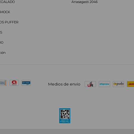
EGALADO
Anasagasti 2046
SMOCK
OS PUFFER
S
DO
ción
Medios de envío