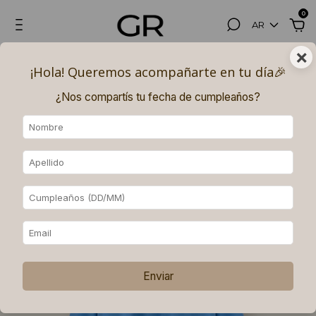
0
AR
×
Hasta 3, 6 (superando los $180.000) y 9 (superando los $250.000)
¡Hola! Queremos acompañarte en tu día🎉​
PAGOS SIN INTERÉS con MERCADO PAGO.
¿Nos compartís tu fecha de cumpleaños?
Enviar