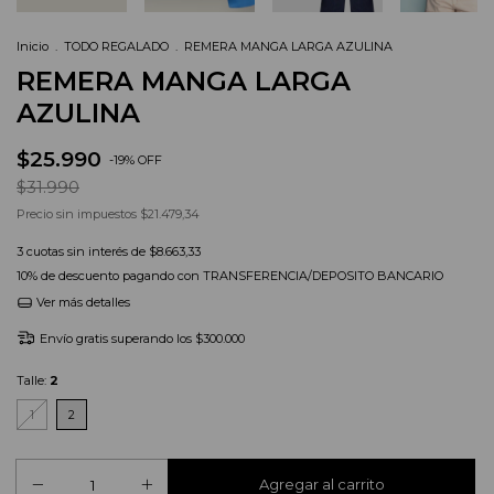
Inicio
.
TODO REGALADO
.
REMERA MANGA LARGA AZULINA
REMERA MANGA LARGA
AZULINA
$25.990
-
19
%
OFF
$31.990
Precio sin impuestos
$21.479,34
3
cuotas sin interés de
$8.663,33
10% de descuento
pagando con TRANSFERENCIA/DEPOSITO BANCARIO
Ver más detalles
Envío gratis
superando los
$300.000
Talle:
2
1
2